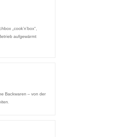
chbox „cook’n’box“,
etrieb aufgewärmt
ene Backwaren – von der
iten.